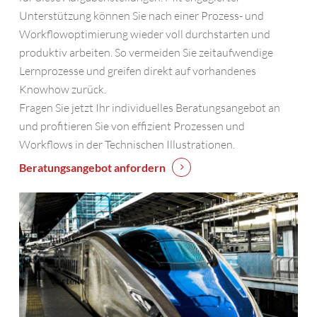
Unterstützung können Sie nach einer Prozess- und
Workflowoptimierung wieder voll durchstarten und
produktiv arbeiten. So vermeiden Sie zeitaufwendige
Lernprozesse und greifen direkt auf vorhandenes
Knowhow zurück.
Fragen Sie jetzt Ihr individuelles Beratungsangebot an
und profitieren Sie von effizient Prozessen und
Workflows in der Technischen Illustrationen.
Beratungsangebot anfordern
Inhalte
Neutrale Analyse der Ist-Situation
Vorteile
Definieren der Soll-Situation
Straffen der Bildtypen und deren kommunikativen
Kürzere Durchlaufzeiten für Ihre Technische