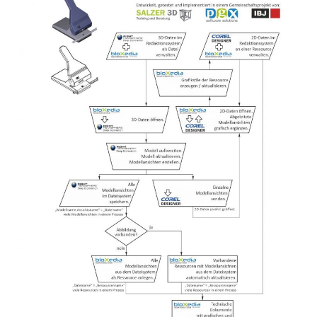
Fragen Sie Ihr individuelles Angebot an.
Typische Benutzerinformationen wie
Beratungsangebot anfordern
Betriebsanleitungen und Onlinehilfen
Redaktions-, Bildleitfaden oder ähnliches
Beschreibung der Workflows und Prozesse für die
Technische Illustration in Ihrem Unternehmen