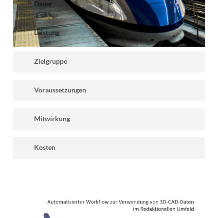
Dauer
Aussage
Illustration
Zusammenarbeit in Arbeitsgruppen
Höhere Qualität für Ihre Technische Illustration
1 Tag Vorbereitung
Straffen von Workflows und Prozessen
Leistung
Effiziente Änderbarkeit Ihrer Technischen
2 bis 3 Tage Inhouse
Reduktion von Softwaretools
Illustrationen
1 Tag Nachbereitung und Dokumentation der
Individuelle Beratung mit Ihren Daten
Optimierter Einsatz der Softwaretools
Kosteneinsparungen durch Effizienz
Zielgruppe
Ergebnisse
Renommierter Berater
Aufsetzen von Übersetzung- und
Harmonisierte Visualisierungsverfahren
Grundsätzlich ist die Dauer von Ihrem Bedarf an
Veröffentlichungen
Lokalisierungsworkflows
leitende Technische Redakteure
Straffung Ihrer Workflows und Prozesse
Unterstützung notwendig
Voraussetzungen
Vorträge und Workshops
Redaktions- oder Bildleitfaden mit Ihnen
leitende Technische Illustratoren
Umsetzung Ihres Redaktions- oder Bildleitfadens
Meetingzeiten
Dokumentation der Ergebnisse der Beratung
entwickeln und optimieren
Optimierung der Lizenzkosten
Fundierte Kenntnisse in der Technischen
9:00 – 16:00 Uhr (8 x 45 min.) oder nach
14 Tage kostenlosen Support nach der Beratung
Mitwirkung
Illustration
Absprache
Fundierte Kenntnisse der Ist-Situation
Für eine optimale Vorbereitung und
Kosten
Zusammenstellung der Inhalte benötige ich nach
Möglichkeit:
Fixe Kosten, unabhängig von der Anzahl der
Typische Basisdaten im Quellformat (SVG, PNG,
Teilnehmer.
DWG, 3D-CAD-Daten…)
Angebot und Abrechnung nach Tagessätzen.
Typische Musterillustrationen im Zielformat (SVG,
Vor- und Nachbereitung nach Aufwand.
CGM, PDF, PNG …)