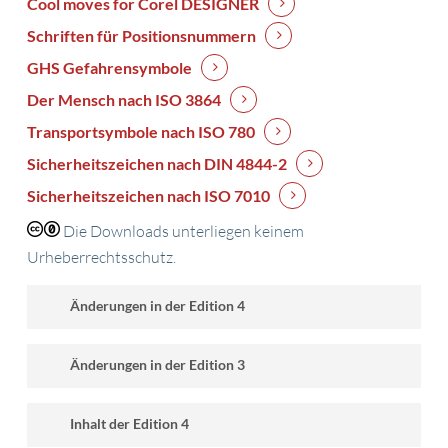
Cool moves for Corel DESIGNER
Schriften für Positionsnummern
GHS Gefahrensymbole
Der Mensch nach ISO 3864
Transportsymbole nach ISO 780
Sicherheitszeichen nach DIN 4844-2
Sicherheitszeichen nach ISO 7010
Die Downloads unterliegen keinem
Urheberrechtsschutz.
Änderungen in der Edition 4
aktuelle Corel-Generation
Änderungen in der Edition 3
viele neue oder vollständig überarbeitete Kapitel
„Corel-Werkzeuge anpassen“ (alle Optionen im
Corel-Generation bis 2019
Inhalt der Edition 4
Detail)
vollständige Überarbeitung und Erweiterung der