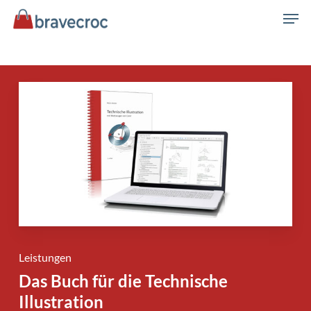
Skip
Men
to
main
content
Leistungen
Das Buch für die Technische
Illustration