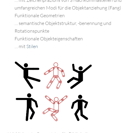
… mit Zeichenpräzions von 3 Nachkommastellen und
umfangreichen Modi für die Objektanziehung (Fang)
Funktionale Geometrien
… semantische Objektstruktur, -benennung und
Rotationspunkte
Funktionale Objekteigenschaften
… mit
Stilen