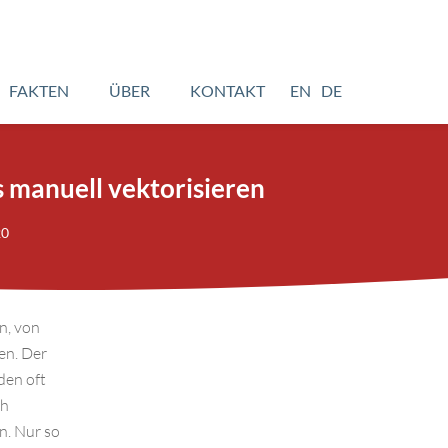
FAKTEN
ÜBER
KONTAKT
EN
DE
 manuell vektorisieren
20
n, von
en. Der
den oft
ch
n. Nur so