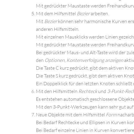
Mit gedrückter Maustaste werden Freihandkurv
Mit dem Hilfsmittel
Bezier
arbeiten.
Mit
Bezier
können sehr harmonische Kurven erste
anderen Hilfsmitteln.
Mit einzelnen Mausklicks werden Linien gezeich
Mit gedrückter Maustaste werden Freihandkurv
Bei gedrückter Maus- und Alt-Taste wird der zu
den
Optionen, Kontenverfolgung anzeigen
aktiv
Die Taste C kurz gedrückt, gibt dem aktiven Knot
Die Taste S kurz gedrückt, gibt dem aktiven Kno
Ein Doppelklick für den letzten Knoten schließt 
Mit den Hilfsmitteln
Rechteck
und
3-Punkt-Rec
Es entstehen automatisch geschlossene Objekte
Mit den 3-Punkt-Werkzeugen kann sehr gut auf
Neue Objekte mit dem Hilfsmittel
Form
nacharb
Bei Bedarf Rechtecke und Ellipsen in Kurven kon
Bei Bedarf einzelne Linien in Kurven konvertiere