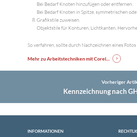
Bei Bedarf Knoten hinzufügen oder entfernen.
Bei Bedarf Knoten in Spitze, symmetrischen o
Grafikstile zuweisen.
Objektstile für Konturen, Lichtkanten, Hervor
So verfahren, sollte durch Nachzeichnen eines Fotos 
Mehr zu Arbeitstechniken mit Corel...
Vorheriger Arti
Kennzeichnung nach G
INFORMATIONEN
RECHTLI